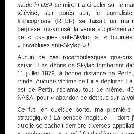
made in USA
se mirent à circuler sur le ma
télévisé, soir après soir, le journalist
francophone (RTBF) se faisait un malin 
perplexe, mi-amusé, la vente supplémentair
de « casques anti-Skylab », « baumes 
« parapluies anti-Skylab » !
Aucun de ces rocambolesques gris-gris
servir ! Les débris de Skylab tombèrent dans
11 juillet 1979, à bonne distance de Perth, 
ronde. Aucune victime ne fut à déplorer. La 
est de Perth, réclama, tout de même, 400
NASA, pour « abandon de détritus sur la voi
Ce fut, en quelque sorte, ma première 
stratégique ! La pensée magique — dont j’a
qu’elle se cachait derrière diverses appella
« autohypnose », «
wishful thinking
», « pro