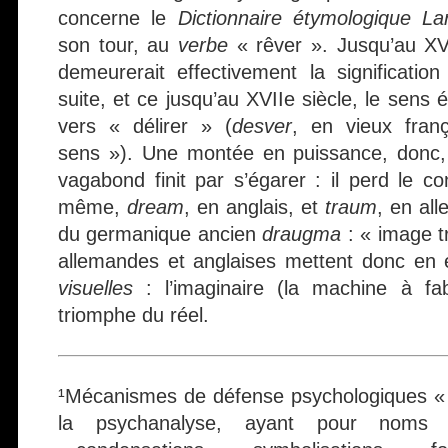
concerne le
Dictionnaire étymologique La
son tour, au
verbe
« rêver ». Jusqu’au XV
demeurerait effectivement la significatio
suite, et ce jusqu’au XVIIe siècle, le sens 
vers « délirer » (
desver
, en vieux franç
sens »). Une montée en puissance, donc, p
vagabond finit par s’égarer : il perd le co
même,
dream
, en anglais, et
traum
, en al
du germanique ancien
draugma
: « image 
allemandes et anglaises mettent donc en
visuelles
: l’imaginaire (la machine à fa
triomphe du réel.
¹Mécanismes de défense psychologiques « 
la psychanalyse, ayant pour noms