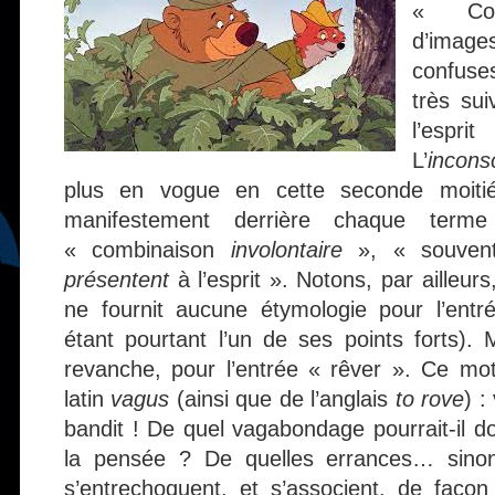
« Comb
d’imag
confuse
très sui
l’espri
L’
incons
plus en vogue en cette seconde moitié
manifestement derrière chaque terme
« combinaison
involontaire
», « souve
présentent
à l’esprit ». Notons, par ailleurs
ne fournit aucune étymologie pour l’entr
étant pourtant l’un de ses points forts).
revanche, pour l’entrée « rêver ». Ce mot 
latin
vagus
(ainsi que de l’anglais
to rove
) :
bandit ! De quel vagabondage pourrait-il d
la pensée ? De quelles errances… sinon
s’entrechoquent, et s’associent, de faço