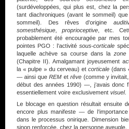
(surdéveloppées, qui plus est, chez la pe
tant diachroniques (avant le sommeil) que
sommeil). Des rêves d’origine
auditi
somesthésique
,
proprioceptive
, etc. Cet
probablement été encouragée par mes tou
pointes PGO : l’activité
sous-corticale
spéc
laquelle achève sa course dans la
zone 
(Chapitre II). Amalgamant joyeusement ac
la « pulpe » du cerveau) et
corticale
(dans «
— ainsi que
REM
et
rêve
(comme y invitait
début des années 1990) —, j’avais donc f
essentiellement voire exclusivement
visuel
.
Le blocage en question résultait ensuit
encore plus manifeste — de l’importanc
dans le processus onirique. Dimension bi
sinon renforcée, chez la personne aveugle.