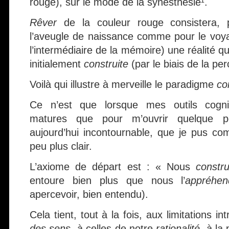
rouge), sur le mode de la synesthésie¹.
Rêver
de la couleur rouge consistera,
l’aveugle de naissance comme pour le vo
l’intermédiaire de la mémoire) une réalité q
initialement
construite
(par le biais de la per
Voilà qui illustre à merveille le paradigme
co
Ce n’est que lorsque mes outils cognit
matures que pour m’ouvrir quelqu
aujourd’hui incontournable, que je pus co
peu plus clair.
L’axiome de départ est : « Nous
constr
entoure bien plus que nous l’
appréhen
apercevoir, bien entendu).
Cela tient, tout à la fois, aux limitations 
des sens
, à celles de notre
rationalité
, à la