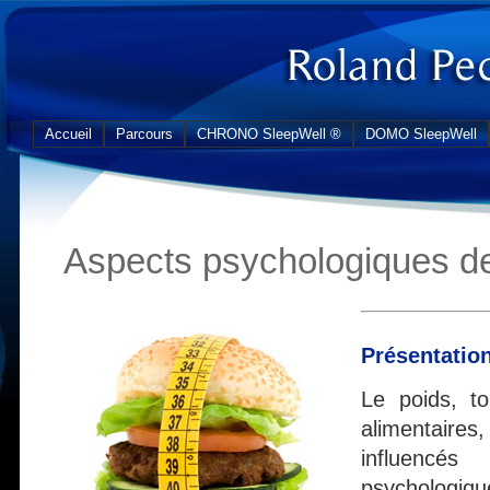
Accueil
Parcours
CHRONO SleepWell ®
DOMO SleepWell
Aspects psychologiques de
Présentatio
Le poids, t
alimentai
influencé
psychologiqu