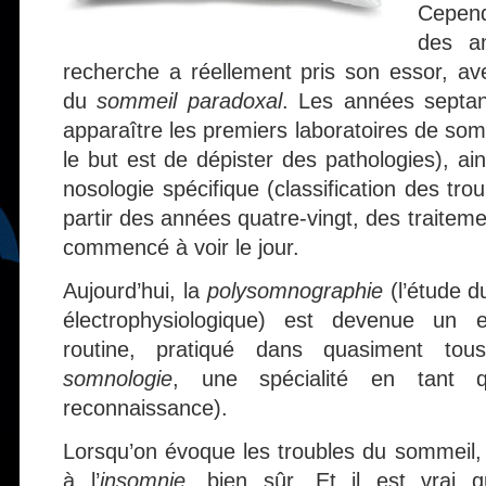
Cepend
des a
recherche a réellement pris son essor, ave
du
sommeil paradoxal
. Les années septan
apparaître les premiers laboratoires de somm
le but est de dépister des pathologies), a
nosologie spécifique (classification des tro
partir des années quatre-vingt, des traiteme
commencé à voir le jour.
Aujourd’hui, la
polysomnographie
(l’étude 
électrophysiologique) est devenue un 
routine, pratiqué dans quasiment to
somnologie
, une spécialité en tant 
reconnaissance).
Lorsqu’on évoque les troubles du sommeil
à l’
insomnie
, bien sûr. Et il est vrai q