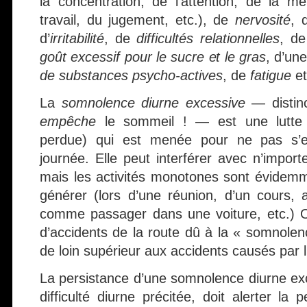
la concentration, de l’attention, de la 
travail, du jugement, etc.), de
nervosité
, d
d’
irritabilité
, de
difficultés relationnelles
, d
goût excessif pour le sucre et le gras
, d’un
de substances psycho-actives
, de
fatigue
et
La
somnolence diurne excessive
— distinc
empêche
le sommeil ! — est une lutte (
perdue) qui est menée pour ne pas s’e
journée. Elle peut interférer avec n’importe
mais les activités monotones sont évidemme
générer (lors d’une réunion, d’un cours,
comme passager dans une voiture, etc.) 
d’accidents de la route dû à la « somnolen
de loin supérieur aux accidents causés par l’
La persistance d’une somnolence diurne exc
difficulté diurne précitée, doit alerter la