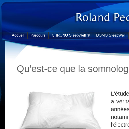
Accueil
Parcours
CHRONO SleepWell ®
DOMO SleepWell
Qu’est-ce que la somnolog
L’étud
a véri
anné
notam
l’élec