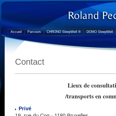
Accueil
Parcours
CHRONO SleepWell ®
DOMO SleepWell
Contact
Lieux de consultat
/transports en co
Privé
19, rue du Coq - 1180 Bruxelles