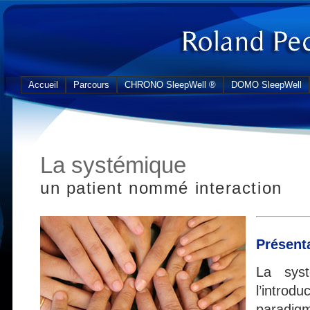
Accueil
Parcours
CHRONO SleepWell ®
DOMO SleepWell
La systémique
un patient nommé interaction
Présent
La syst
l’intr
paradig