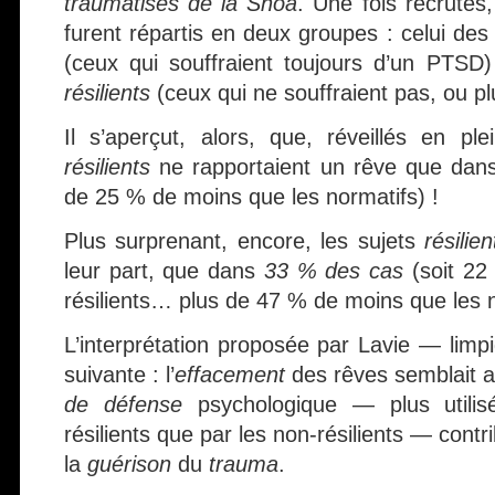
traumatisés de la Shoa
. Une fois recrutés
furent répartis en deux groupes : celui de
(ceux qui souffraient toujours d’un PTSD)
résilients
(ceux qui ne souffraient pas, ou p
Il s’aperçut, alors, que, réveillés en p
résilients
ne rapportaient un rêve que da
de 25 % de moins que les normatifs) !
Plus surprenant, encore, les sujets
résilien
leur part, que dans
33 % des cas
(soit 22
résilients… plus de 47 % de moins que les n
L’interprétation proposée par Lavie — limp
suivante : l’
effacement
des rêves semblait 
de défense
psychologique — plus utilisé
résilients que par les non-résilients — contr
la
guérison
du
trauma
.