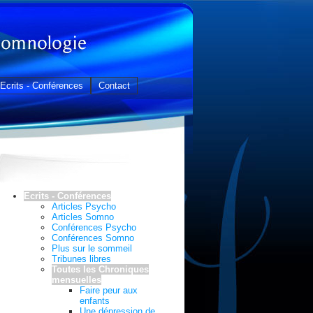
Ecrits - Conférences
Contact
Ecrits - Conférences
Articles Psycho
Articles Somno
Conférences Psycho
Conférences Somno
Plus sur le sommeil
Tribunes libres
Toutes les Chroniques
mensuelles
Faire peur aux
enfants
Une dépression de