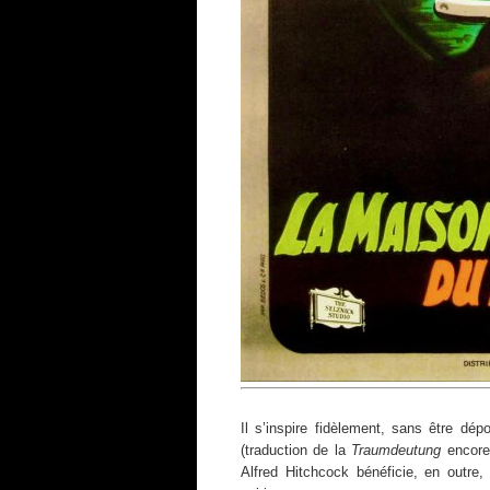
Il s’inspire fidèlement, sans être dé
(traduction de la
Traumdeutung
encore
Alfred Hitchcock bénéficie, en outre,