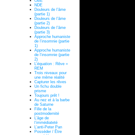
OBE
NDE
Douleurs de l’âme
(partie 1)
Douleurs de l’âme
(partie 2)
Douleurs de l’âme
(partie 3)
Approche humaniste
de l’insomnie (partie
1)
Approche humaniste
de l’insomnie (partie
2)
L’équation : Rêve =
REM
Trois niveaux pour
une même réalité
Capturer les rêves
Un fichu double
prisme
Toujours prêt !
Au nez et à la barbe
de Saturne
Fille de la
postmodernité
L’âge de
l’immédiateté
L’anti-Peter Pan
Posséder / Être