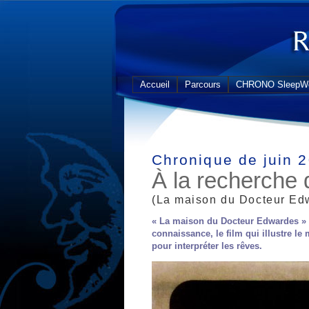
Accueil
Parcours
CHRONO SleepWe
Chronique de juin 
À la recherche 
(La maison du Docteur Edw
« La maison du Docteur Edwardes » (
connaissance, le film qui illustre le
pour interpréter les rêves.