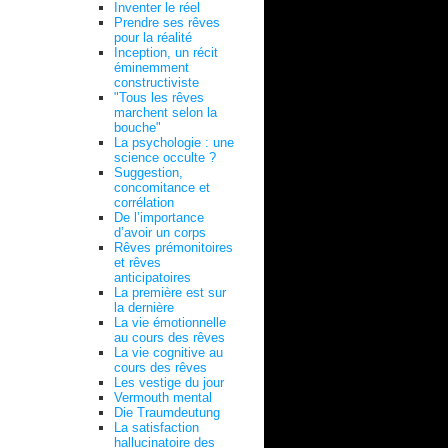
Inventer le réel
Prendre ses rêves
pour la réalité
Inception, un récit
éminemment
constructiviste
"Tous les rêves
marchent selon la
bouche"
La psychologie : une
science occulte ?
Suggestion,
concomitance et
corrélation
De l’importance
d’avoir un corps
Rêves prémonitoires
et rêves
anticipatoires
La première est sur
la dernière
La vie émotionnelle
au cours des rêves
La vie cognitive au
cours des rêves
Les vestige du jour
Vermouth mental
Die Traumdeutung
La satisfaction
hallucinatoire des