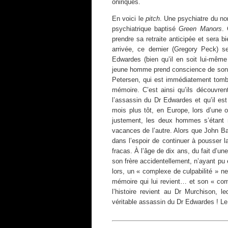
oniriques.
En voici le
pitch
. Une psychiatre du no
psychiatrique baptisé
Green Manors
. 
prendre sa retraite anticipée et sera 
arrivée, ce dernier (Gregory Peck) 
Edwardes (bien qu’il en soit lui-mêm
jeune homme prend conscience de son a
Petersen, qui est immédiatement tombé
mémoire. C’est ainsi qu’ils découvrent
l’assassin du Dr Edwardes et qu’il es
mois plus tôt, en Europe, lors d’une o
justement, les deux hommes s’étant r
vacances de l’autre. Alors que John B
dans l’espoir de continuer à pousser
fracas. À l’âge de dix ans, du fait d’un
son frère accidentellement, n’ayant pu é
lors, un « complexe de culpabilité » n
mémoire qui lui revient… et son « comp
l’histoire revient au Dr Murchison, l
véritable assassin du Dr Edwardes ! Le f