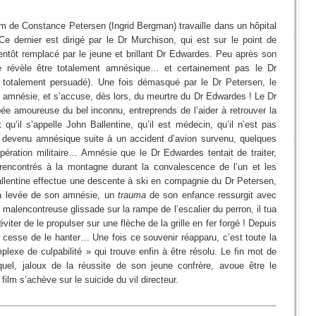
m de Constance Petersen (Ingrid Bergman) travaille dans un hôpital
Ce dernier est dirigé par le Dr Murchison, qui est sur le point de
bientôt remplacé par le jeune et brillant Dr Edwardes. Peu après son
se révèle être totalement amnésique… et certainement pas le Dr
e totalement persuadé). Une fois démasqué par le Dr Petersen, le
mnésie, et s’accuse, dès lors, du meurtre du Dr Edwardes ! Le Dr
e amoureuse du bel inconnu, entreprends de l’aider à retrouver la
 qu’il s’appelle John Ballentine, qu’il est médecin, qu’il n’est pas
t devenu amnésique suite à un accident d’avion survenu, quelques
pération militaire… Amnésie que le Dr Edwardes tentait de traiter,
encontrés à la montagne durant la convalescence de l’un et les
allentine effectue une descente à ski en compagnie du Dr Petersen,
 la levée de son amnésie, un
trauma
de son enfance ressurgit avec
e malencontreuse glissade sur la rampe de l’escalier du perron, il tua
viter de le propulser sur une flèche de la grille en fer forgé ! Depuis
e cesse de le hanter… Une fois ce souvenir réapparu, c’est toute la
lexe de culpabilité » qui trouve enfin à être résolu. Le fin mot de
equel, jaloux de la réussite de son jeune confrère, avoue être le
ilm s’achève sur le suicide du vil directeur.