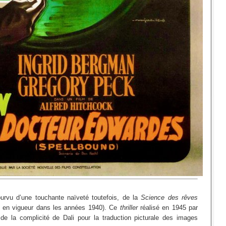
pourvu d’une touchante naïveté toutefois, de la
Science des rêves
 en vigueur dans les années 1940). Ce
thriller
réalisé en 1945 par
 de la complicité de Dali pour la traduction picturale des images