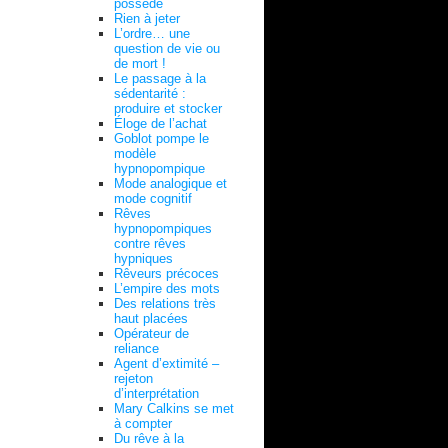
possédé
Rien à jeter
L’ordre… une
question de vie ou
de mort !
Le passage à la
sédentarité :
produire et stocker
Éloge de l’achat
Goblot pompe le
modèle
hypnopompique
Mode analogique et
mode cognitif
Rêves
hypnopompiques
contre rêves
hypniques
Rêveurs précoces
L’empire des mots
Des relations très
haut placées
Opérateur de
reliance
Agent d’extimité –
rejeton
d’interprétation
Mary Calkins se met
à compter
Du rêve à la