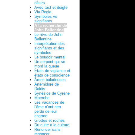
désirs
Avec tact et doigté
Via Regia
Symboles vs
signifiants
À la recherche de
John Ballentine
Le rêve de John
Ballentine
Interprétation des
signifiants et des
symboles
Le boudoir mental
Un serpent qui se
mord la queue
États de vigilance et
états de conscience
Âmes baladeuses
Artémidore de
Daldis
Synésios de Cyrène
Macrobe
Les vacances de
l’âme n’ont rien
perdu de leur
charme
Grottes et roches
Du culte à la culture
Renoncer sans
renoncer