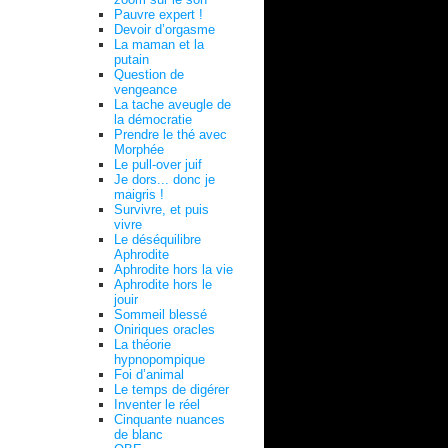
Pauvre expert !
Devoir d’orgasme
La maman et la
putain
Question de
vengeance
La tache aveugle de
la démocratie
Prendre le thé avec
Morphée
Le pull-over juif
Je dors... donc je
maigris !
Survivre, et puis
vivre
Le déséquilibre
Aphrodite
Aphrodite hors la vie
Aphrodite hors le
jouir
Sommeil blessé
Oniriques oracles
La théorie
hypnopompique
Foi d’animal
Le temps de digérer
Inventer le réel
Cinquante nuances
de blanc