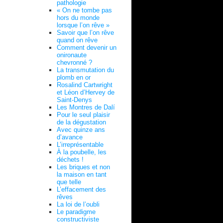
pathologie
« On ne tombe pas
hors du monde
lorsque l’on rêve »
Savoir que l’on rêve
quand on rêve
Comment devenir un
onironaute
chevronné ?
La transmutation du
plomb en or
Rosalind Cartwright
et Léon d’Hervey de
Saint-Denys
Les Montres de Dalí
Pour le seul plaisir
de la dégustation
Avec quinze ans
d’avance
L’irreprésentable
À la poubelle, les
déchets !
Les briques et non
la maison en tant
que telle
L’effacement des
rêves
La loi de l’oubli
Le paradigme
constructiviste